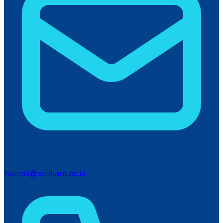
humas@polikant.ac.id