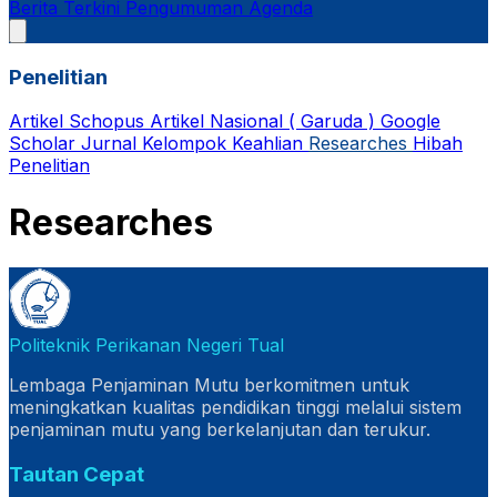
Berita Terkini
Pengumuman
Agenda
Penelitian
Artikel Schopus
Artikel Nasional ( Garuda )
Google
Scholar
Jurnal
Kelompok Keahlian
Researches
Hibah
Penelitian
Researches
Politeknik Perikanan Negeri Tual
Lembaga Penjaminan Mutu berkomitmen untuk
meningkatkan kualitas pendidikan tinggi melalui sistem
penjaminan mutu yang berkelanjutan dan terukur.
Tautan Cepat