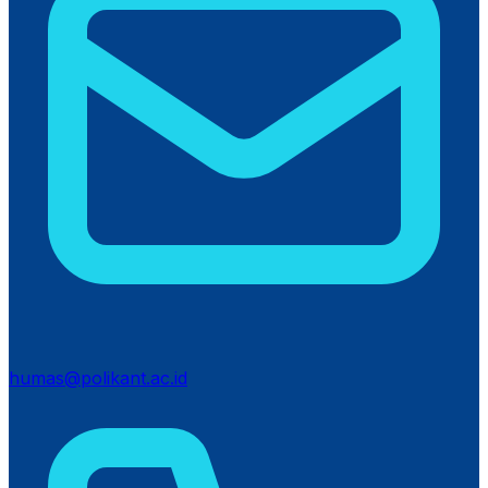
humas@polikant.ac.id