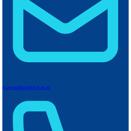
humas@polikant.ac.id