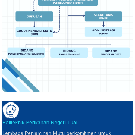
Politeknik Perikanan Negeri Tual
Lembaga Penjaminan Mutu berkomitmen untuk