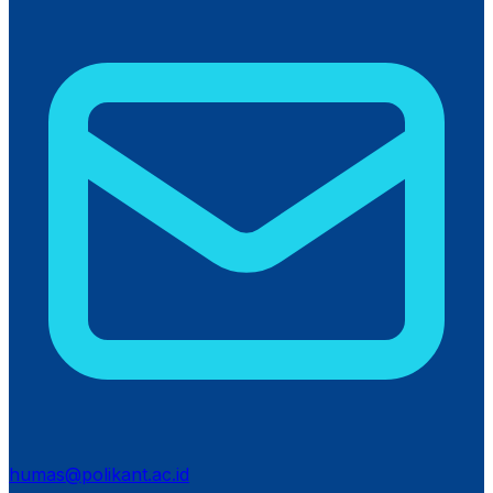
humas@polikant.ac.id