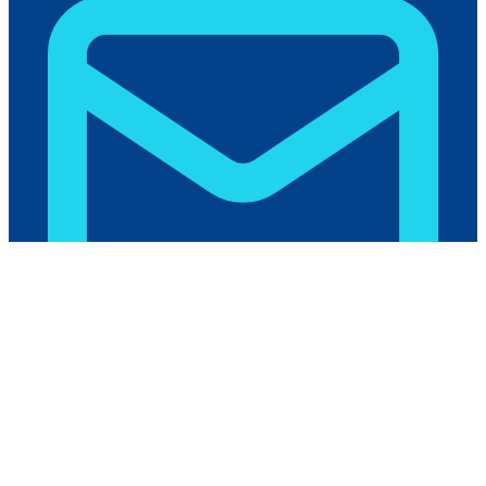
humas@polikant.ac.id