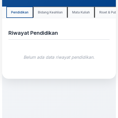
Pendidikan
Bidang Keahlian
Mata Kuliah
Riset & Publ
Riwayat Pendidikan
Belum ada data riwayat pendidikan.