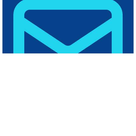
humas@polikant.ac.id