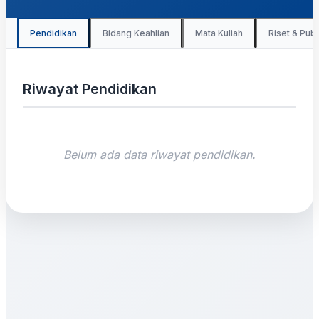
Pendidikan
Bidang Keahlian
Mata Kuliah
Riset & Publ
Riwayat Pendidikan
Belum ada data riwayat pendidikan.