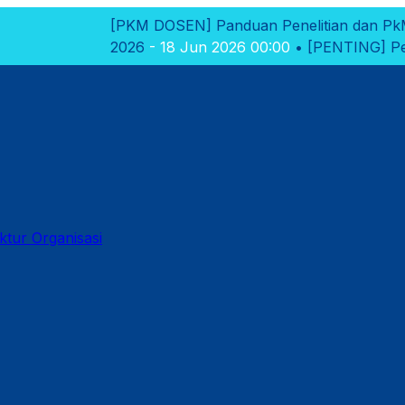
PKM DOSEN]
Panduan Penelitian dan PkM Polikant 2026
-
026
- 18 Jun 2026 00:00
•
[PENTING]
Pengumuman Hasil S
ktur Organisasi