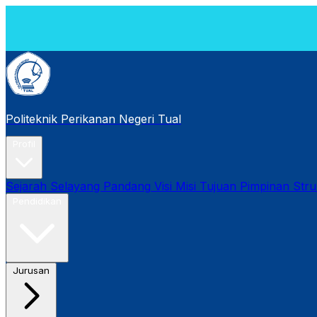
[
2
Politeknik Perikanan Negeri Tual
Profil
Sejarah
Selayang Pandang
Visi Misi Tujuan
Pimpinan
Stru
Pendidikan
Jurusan