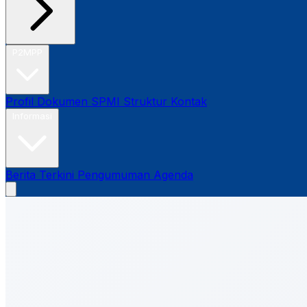
P2MPP
Profil
Dokumen SPMI
Struktur
Kontak
Informasi
Berita Terkini
Pengumuman
Agenda