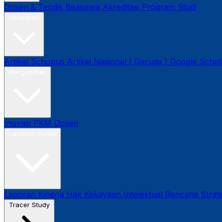
Dosen & Tendik
Beasiswa
Akreditasi Program Studi
Penelitian
Artikel Schopus
Artikel Nasional ( Garuda )
Google Schol
Pengabdian
Inovasi
PKM Dosen
Layanan Publik
Laporan Kinerja
Hak Kekayaan Intelektual
Rencana Strate
Tracer Study