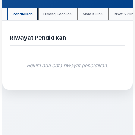
Pendidikan
Bidang Keahlian
Mata Kuliah
Riset & Publ
Riwayat Pendidikan
Belum ada data riwayat pendidikan.