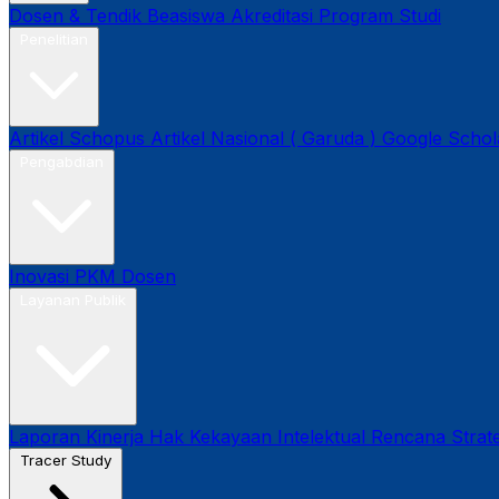
Dosen & Tendik
Beasiswa
Akreditasi Program Studi
Penelitian
Artikel Schopus
Artikel Nasional ( Garuda )
Google Schol
Pengabdian
Inovasi
PKM Dosen
Layanan Publik
Laporan Kinerja
Hak Kekayaan Intelektual
Rencana Strate
Tracer Study