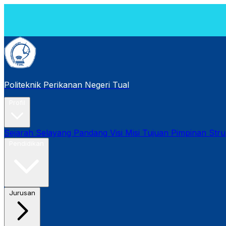
[PK
202
Politeknik Perikanan Negeri Tual
Profil
Sejarah
Selayang Pandang
Visi Misi Tujuan
Pimpinan
Stru
Pendidikan
Jurusan