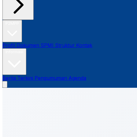
P2MPP
Profil
Dokumen SPMI
Struktur
Kontak
Informasi
Berita Terkini
Pengumuman
Agenda