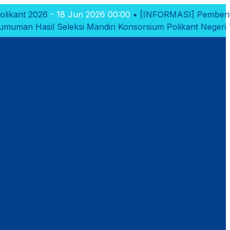
 Jun 2026 00:00
•
[INFORMASI]
Pemberitahuan Pembukaa
ksi Mandiri Konsorsium Polikant Negeri Tahun 2026
- 10