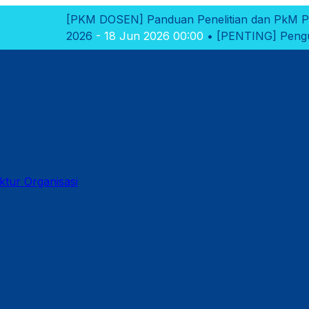
M DOSEN]
Panduan Penelitian dan PkM Polikant 2026
- 18
6
- 18 Jun 2026 00:00
•
[PENTING]
Pengumuman Hasil Sele
ktur Organisasi