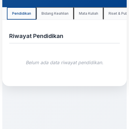
Pendidikan
Bidang Keahlian
Mata Kuliah
Riset & Publ
Riwayat Pendidikan
Belum ada data riwayat pendidikan.