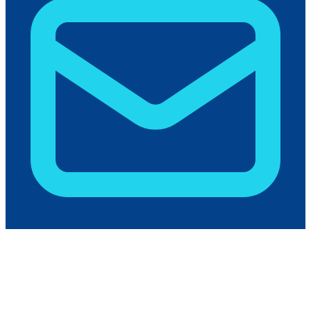
humas@polikant.ac.id