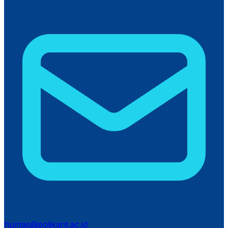
humas@polikant.ac.id